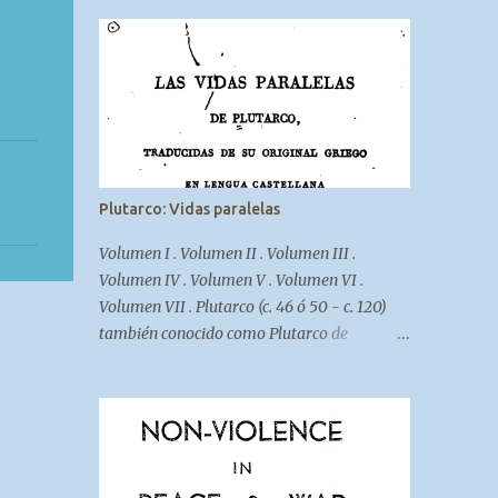
Plutarco: Vidas paralelas
Volumen I . Volumen II . Volumen III .
Volumen IV . Volumen V . Volumen VI .
Volumen VII . Plutarco (c. 46 ó 50 - c. 120)
también conocido como Plutarco de
Queronea o Lucio Mestrio Plutarco fue un
historiador, biógrafo y filósofo griego
(fuente: Wikipedia ).